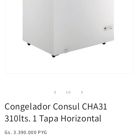
Abrir
elemento
multimedia
1
de
1
/
2
en
una
Congelador Consul CHA31
ventana
modal
310lts. 1 Tapa Horizontal
Precio
Gs. 3.390.000 PYG