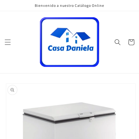
Ir
Bienvenido a nuestro Catálogo Online
directamente
al contenido
Carrito
Ir
directamente
a la
información
del producto