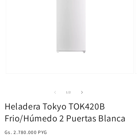
Abrir
A
elemento
e
multimedia
m
1
2
de
1
/
2
en
e
una
u
Heladera Tokyo TOK420B
ventana
v
modal
m
Frio/Húmedo 2 Puertas Blanca
Precio
Gs. 2.780.000 PYG