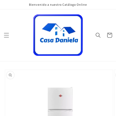
Ir
Bienvenido a nuestro Catálogo Online
directamente
al contenido
Carrito
Ir
directamente
a la
información
del producto