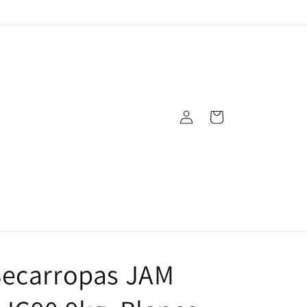
Iniciar
Carrito
sesión
Secarropas JAM