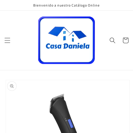
Ir
Bienvenido a nuestro Catálogo Online
directamente
al contenido
Carrito
Ir
directamente
a la
información
del producto