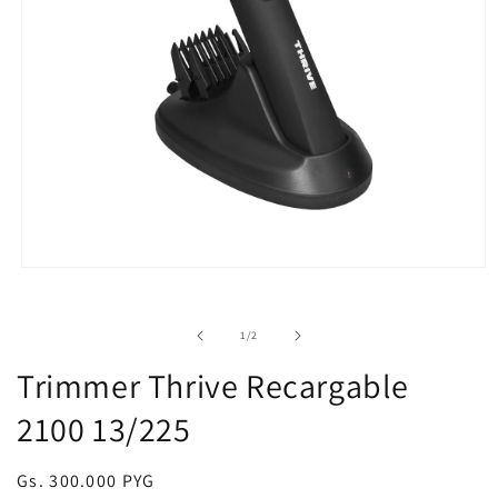
Abrir
elemento
multimedia
1
de
1
/
2
en
una
Trimmer Thrive Recargable
ventana
modal
2100 13/225
Precio
Gs. 300.000 PYG